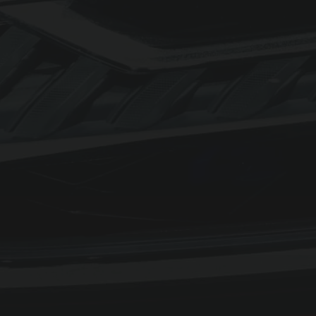
Backend:
Nein
Fahrzeugdaten:
Stage 1 (sofern Verfügbar)
Design:
Template
Herstellerlogos:
Nein
Technische Angaben:
Erweitert
Leistungsdiagramm:
Nein
SEO-Optimiert:
Ja
Support:
per E-Mail & WhatsApp
Mindestlaufzeit:
12 Monate
Premium Standort:
Nein