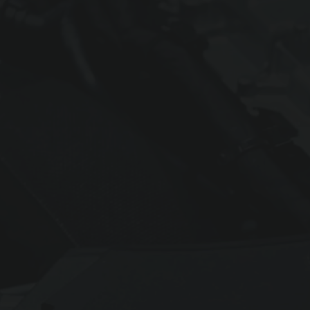
Herstellerlogos:
Nein
Technische Angaben:
Einfach
Leistungsdiagramm:
Nein
SEO-Optimiert:
Nein
Support:
per E-Mail
Mindestlaufzeit:
24 Monate
Premium Standort:
Nein