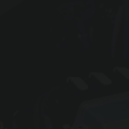
Einbindung:
Link
Backend:
Nein
Fahrzeugdaten:
Stage 1 (sofern Verfügbar)
Design:
Template